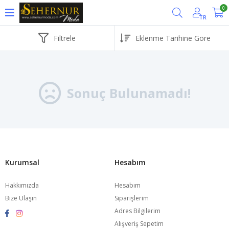
0
TR
Filtrele
Sonuç Bulunamadı!
Kurumsal
Hesabım
Hakkımızda
Hesabım
Bize Ulaşın
Siparişlerim
Adres Bilgilerim
Alışveriş Sepetim