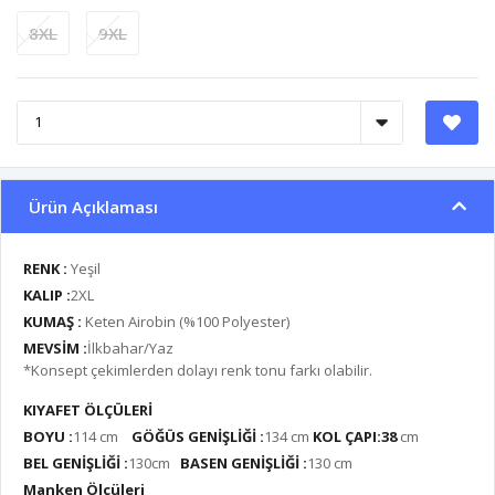
8XL
9XL
Ürün Açıklaması
RENK
:
Yeşil
KALIP :
2XL
KUMAŞ :
Keten Airobin (%100 Polyester)
MEVSİM :
İlkbahar/Yaz
*Konsept çekimlerden dolayı renk tonu farkı olabilir.
KIYAFET ÖLÇÜLERİ
BOYU :
114 cm
GÖĞÜS GENİŞLİĞİ :
134 cm
KOL ÇAPI:38
cm
BEL GENİŞLİĞİ :
130cm
BASEN GENİŞLİĞİ :
130 cm
Manken Ölçüleri