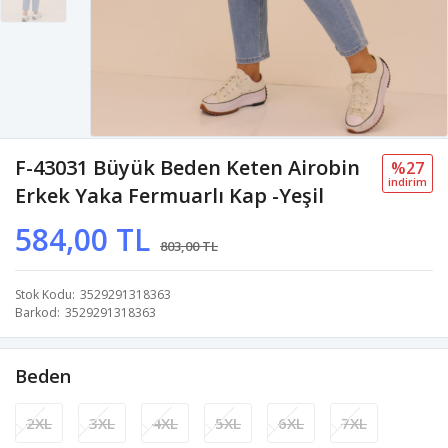
F-43031 Büyük Beden Keten Airobin
%27
i̇ndi̇ri̇m
Erkek Yaka Fermuarlı Kap -Yeşil
584,00 TL
803,00 TL
Stok Kodu
3529291318363
Barkod
3529291318363
Beden
2XL
3XL
4XL
5XL
6XL
7XL